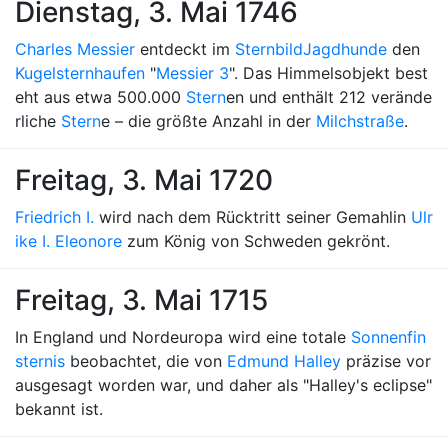
Dienstag, 3. Mai 1746
Charles Messier
entdeckt im
Sternbild
Jagdhunde
den
Kugelsternhaufen
"
Messier 3
". Das Himmelsobjekt best
eht aus etwa 500.000
Stern
en und enthält 212 verände
rliche
Stern
e – die größte Anzahl in der
Milchstraße
.
Freitag, 3. Mai 1720
Friedrich I.
wird nach dem Rücktritt seiner Gemahlin
Ulr
ike I. Eleonore
zum König von Schweden gekrönt.
Freitag, 3. Mai 1715
In England und Nordeuropa wird eine totale
Sonnenfin
sternis
beobachtet, die von
Edmund Halley
präzise vor
ausgesagt worden war, und daher als "Halley's eclipse"
bekannt ist.