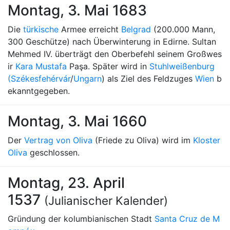
Montag, 3. Mai 1683
Die
türkische
Armee erreicht
Belgrad
(200.000 Mann,
300 Geschütze) nach Überwinterung in Edirne. Sultan
Mehmed IV. überträgt den Oberbefehl seinem Großwes
ir
Kara Mustafa
Paşa. Später wird in
Stuhlweißenburg
(Székesfehérvár
/
Ungarn
) als Ziel des Feldzuges
Wien
b
ekanntgegeben.
Montag, 3. Mai 1660
Der
Vertrag von Oliva
(Friede zu Oliva) wird im
Kloster
Oliva
geschlossen.
Montag, 23. April
1537
(Julianischer Kalender)
Gründung der kolumbianischen Stadt
Santa Cruz de M