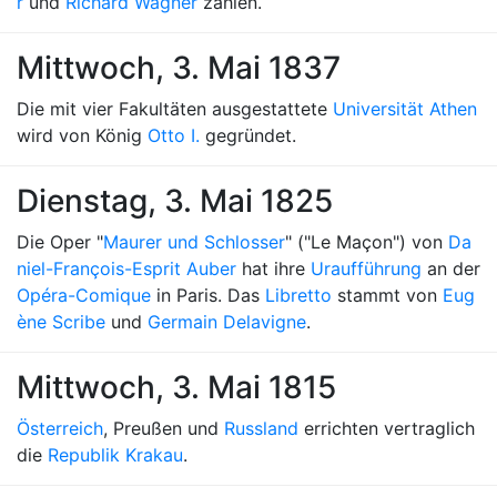
r
und
Richard Wagner
zählen.
Mittwoch, 3. Mai 1837
Die mit vier Fakultäten ausgestattete
Universität Athen
wird von König
Otto I.
gegründet.
Dienstag, 3. Mai 1825
Die Oper "
Maurer und Schlosser
" ("Le Maçon") von
Da
niel-François-Esprit Auber
hat ihre
Uraufführung
an der
Opéra-Comique
in Paris. Das
Libretto
stammt von
Eug
ène Scribe
und
Germain Delavigne
.
Mittwoch, 3. Mai 1815
Österreich
, Preußen und
Russland
errichten vertraglich
die
Republik Krakau
.