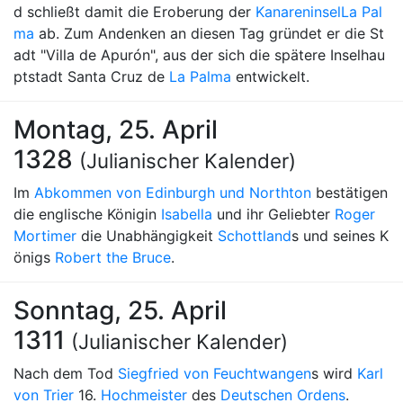
d schließt damit die Eroberung der
Kanareninsel
La Pal
ma
ab. Zum Andenken an diesen Tag gründet er die St
adt "Villa de Apurón", aus der sich die spätere Inselhau
ptstadt Santa Cruz de
La Palma
entwickelt.
Montag, 25. April
1328
(Julianischer Kalender)
Im
Abkommen von Edinburgh und Northton
bestätigen
die englische Königin
Isabella
und ihr Geliebter
Roger
Mortimer
die Unabhängigkeit
Schottland
s und seines K
önigs
Robert the Bruce
.
Sonntag, 25. April
1311
(Julianischer Kalender)
Nach dem Tod
Siegfried von Feuchtwangen
s wird
Karl
von Trier
16.
Hochmeister
des
Deutschen Ordens
.