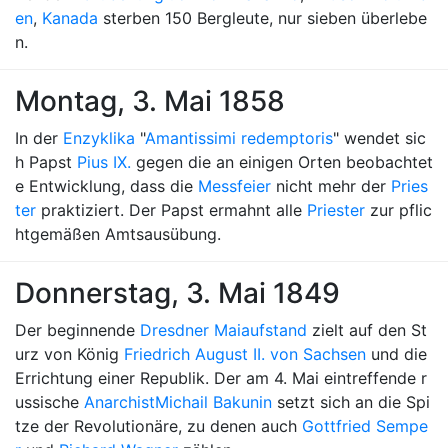
en
,
Kanada
sterben 150 Bergleute, nur sieben überlebe
n.
Montag, 3. Mai 1858
In der
Enzyklika
"
Amantissimi redemptoris
" wendet sic
h Papst
Pius IX.
gegen die an einigen Orten beobachtet
e Entwicklung, dass die
Messfeier
nicht mehr der
Pries
ter
praktiziert. Der Papst ermahnt alle
Priester
zur pflic
htgemäßen Amtsausübung.
Donnerstag, 3. Mai 1849
Der beginnende
Dresdner Maiaufstand
zielt auf den St
urz von König
Friedrich August II. von Sachsen
und die
Errichtung einer Republik. Der am 4. Mai eintreffende r
ussische
Anarchist
Michail Bakunin
setzt sich an die Spi
tze der Revolutionäre, zu denen auch
Gottfried Sempe