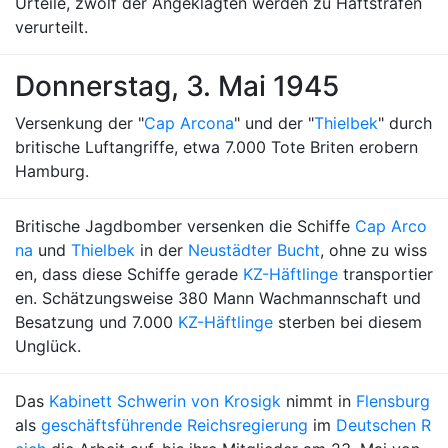
Urteile, zwölf der Angeklagten werden zu Haftstrafen
verurteilt.
Donnerstag, 3. Mai 1945
Versenkung der "
Cap Arcona
" und der "
Thielbek
" durch
britische Luftangriffe, etwa 7.000 Tote Briten erobern
Hamburg.
Britische Jagdbomber versenken die Schiffe
Cap Arco
na
und
Thielbek
in der
Neustädter Bucht
, ohne zu wiss
en, dass diese Schiffe gerade
KZ-Häftlinge
transportier
en. Schätzungsweise 380 Mann Wachmannschaft und
Besatzung und 7.000
KZ-Häftlinge
sterben bei diesem
Unglück.
Das
Kabinett Schwerin von Krosigk
nimmt in
Flensburg
als
geschäftsführende Reichsregierung
im
Deutschen R