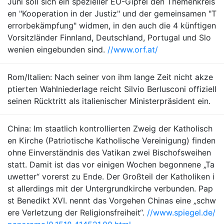
Juni soll sich ein spezieller EU-Gipfel den Themenkreis
en "Kooperation in der Justiz" und der gemeinsamen "T
errorbekämpfung" widmen, in den auch die 4 künftigen
Vorsitzländer Finnland, Deutschland, Portugal und Slo
wenien eingebunden sind.
//www.orf.at/
Rom/Italien: Nach seiner von ihm lange Zeit nicht akze
ptierten Wahlniederlage reicht Silvio Berlusconi offiziell
seinen Rücktritt als italienischer Ministerpräsident ein.
China: Im staatlich kontrollierten Zweig der Katholisch
en Kirche (Patriotische Katholische Vereinigung) finden
ohne Einverständnis des Vatikan zwei Bischofsweihen
statt. Damit ist das vor einigen Wochen begonnene „Ta
uwetter“ vorerst zu Ende. Der Großteil der Katholiken i
st allerdings mit der Untergrundkirche verbunden. Pap
st Benedikt XVI. nennt das Vorgehen Chinas eine „schw
ere Verletzung der Religionsfreiheit“.
//www.spiegel.de/