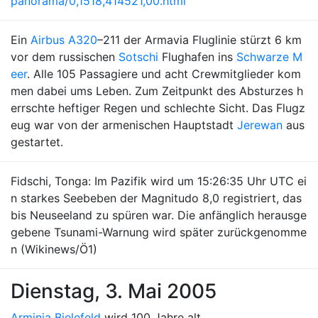
panorama/0,1518,414521,00.html
Ein
Airbus A320
–211 der Armavia Fluglinie stürzt 6 km
vor dem russischen
Sotschi
Flughafen ins
Schwarze M
eer
. Alle 105 Passagiere und acht Crewmitglieder kom
men dabei ums Leben. Zum Zeitpunkt des Absturzes h
errschte heftiger Regen und schlechte Sicht. Das Flugz
eug war von der armenischen Hauptstadt
Jerewan
aus
gestartet.
Fidschi, Tonga: Im Pazifik wird um 15:26:35 Uhr UTC ei
n starkes Seebeben der Magnitudo 8,0 registriert, das
bis Neuseeland zu spüren war. Die anfänglich herausge
gebene Tsunami-Warnung wird später zurückgenomme
n (Wikinews/Ö1)
Dienstag, 3. Mai 2005
Arminia Bielefeld
wird 100 Jahre alt