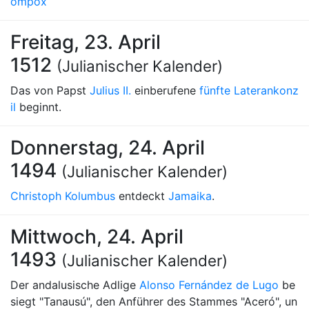
ompóx
Freitag, 23. April
1512
(Julianischer Kalender)
Das von Papst
Julius II.
einberufene
fünfte Laterankonz
il
beginnt.
Donnerstag, 24. April
1494
(Julianischer Kalender)
Christoph Kolumbus
entdeckt
Jamaika
.
Mittwoch, 24. April
1493
(Julianischer Kalender)
Der andalusische Adlige
Alonso Fernández de Lugo
be
siegt "Tanausú", den Anführer des Stammes "Aceró", un