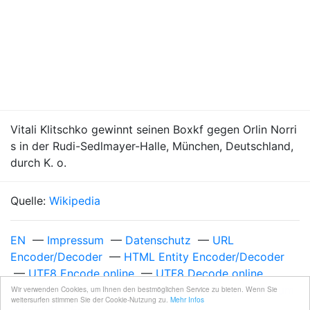
Vitali Klitschko gewinnt seinen Boxkf gegen Orlin Norri
s in der Rudi-Sedlmayer-Halle, München, Deutschland,
durch K. o.
Quelle:
Wikipedia
EN
—
Impressum
—
Datenschutz
—
URL
Encoder/Decoder
—
HTML Entity Encoder/Decoder
—
UTF8 Encode online
—
UTF8 Decode online
Unixzeit 980550000
—
Samstag, 27. Januar 2001 um
Wir verwenden Cookies, um Ihnen den bestmöglichen Service zu bieten. Wenn Sie
weitersurfen stimmen Sie der Cookie-Nutzung zu.
Mehr Infos
00:00:00 MEZ