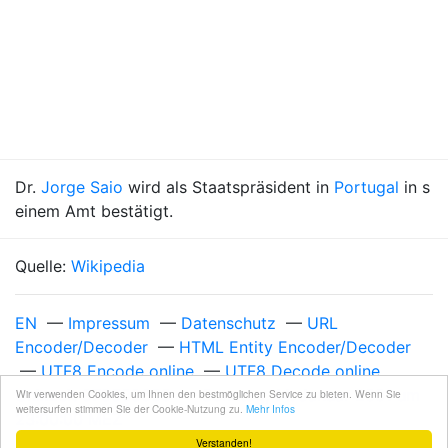
Dr.
Jorge Saio
wird als Staatspräsident in
Portugal
in s
einem Amt bestätigt.
Quelle:
Wikipedia
EN
—
Impressum
—
Datenschutz
—
URL
Encoder/Decoder
—
HTML Entity Encoder/Decoder
—
UTF8 Encode online
—
UTF8 Decode online
Unixzeit 979509600
—
Sonntag, 14. Januar 2001 um
Wir verwenden Cookies, um Ihnen den bestmöglichen Service zu bieten. Wenn Sie
weitersurfen stimmen Sie der Cookie-Nutzung zu.
Mehr Infos
23:00:00 MEZ
Verstanden!