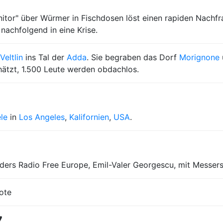
itor" über Würmer in Fischdosen löst einen rapiden Nachf
 nachfolgend in eine Krise.
Veltlin
ins Tal der
Adda
. Sie begraben das Dorf
Morignone
hätzt, 1.500 Leute werden obdachlos.
le
in
Los Angeles
,
Kalifornien
,
USA
.
ers Radio Free Europe, Emil-Valer Georgescu, mit Messerst
Tote
7