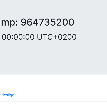
amp:
964735200
00, 00:00:00 UTC+0200
ndesliga