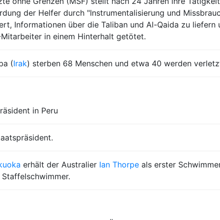
zte ohne Grenzen (MSF) stellt nach 24 Jahren ihre Tätigkeit 
dung der Helfer durch "Instrumentalisierung und Missbrauch
rt, Informationen über die Taliban und Al-Qaida zu liefern 
Mitarbeiter in einem Hinterhalt getötet.
ba (
Irak
) sterben 68 Menschen und etwa 40 werden verletz
räsident in Peru
taatspräsident.
kuoka
erhält der Australier
Ian Thorpe
als erster Schwimmer
s Staffelschwimmer.