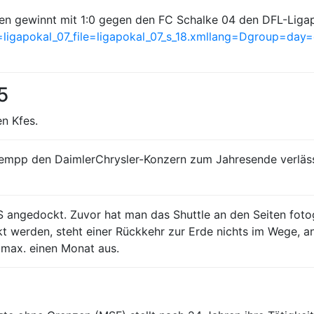
en gewinnt mit 1:0 gegen den FC Schalke 04 den DFL-Liga
ligapokal_07_file=ligapokal_07_s_18.xmllang=Dgroup=da
5
n Kfes.
empp den DaimlerChrysler-Konzern zum Jahresende verlässt
S angedockt. Zuvor hat man das Shuttle an den Seiten fot
t werden, steht einer Rückkehr zur Erde nichts im Wege, and
 max. einen Monat aus.