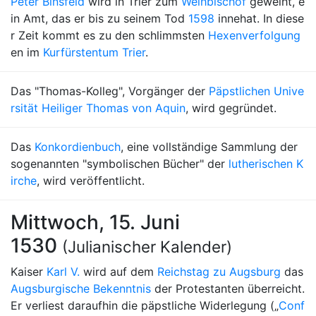
Peter Binsfeld
wird in Trier zum
Weihbischof
geweiht, e
in Amt, das er bis zu seinem Tod
1598
innehat. In diese
r Zeit kommt es zu den schlimmsten
Hexenverfolgung
en im
Kurfürstentum Trier
.
Das "Thomas-Kolleg", Vorgänger der
Päpstlichen Unive
rsität Heiliger Thomas von Aquin
, wird gegründet.
Das
Konkordienbuch
, eine vollständige Sammlung der
sogenannten "symbolischen Bücher" der
lutherischen K
irche
, wird veröffentlicht.
Mittwoch, 15. Juni
1530
(Julianischer Kalender)
Kaiser
Karl V.
wird auf dem
Reichstag zu Augsburg
das
Augsburgische Bekenntnis
der Protestanten überreicht.
Er verliest daraufhin die päpstliche Widerlegung („
Conf