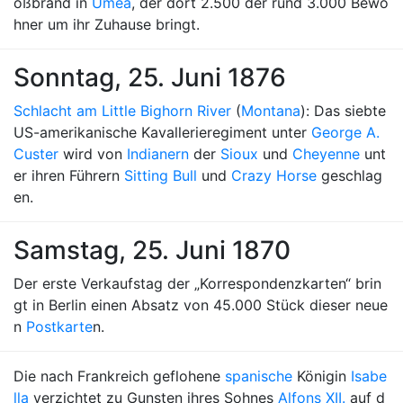
oßbrand in
Umeå
, der dort 2.500 der rund 3.000 Bewo
hner um ihr Zuhause bringt.
Sonntag, 25. Juni 1876
Schlacht am Little Bighorn River
(
Montana
): Das siebte
US-amerikanische Kavallerieregiment unter
George A.
Custer
wird von
Indianern
der
Sioux
und
Cheyenne
unt
er ihren Führern
Sitting Bull
und
Crazy Horse
geschlag
en.
Samstag, 25. Juni 1870
Der erste Verkaufstag der „Korrespondenzkarten“ brin
gt in Berlin einen Absatz von 45.000 Stück dieser neue
n
Postkarte
n.
Die nach Frankreich geflohene
spanische
Königin
Isabe
lla
verzichtet zu Gunsten ihres Sohnes
Alfons XII.
auf d