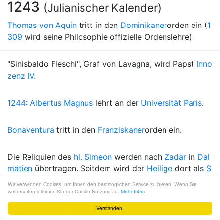
1243
(Julianischer Kalender)
Thomas von Aquin
tritt in den
Dominikaner
orden ein (
1
309
wird seine Philosophie offizielle Ordenslehre).
"Sinisbaldo Fieschi", Graf von Lavagna, wird Papst
Inno
zenz IV.
1244
:
Albertus Magnus
lehrt an der
Universität Paris
.
Bonaventura
tritt in den
Franziskaner
orden ein.
Die Reliquien des
hl. Simeon
werden nach
Zadar
in
Dal
matien
übertragen. Seitdem wird der
Heilige
dort als
S
tadtpatron
verehrt.
Wir verwenden Cookies, um Ihnen den bestmöglichen Service zu bieten. Wenn Sie
weitersurfen stimmen Sie der Cookie-Nutzung zu.
Mehr Infos
Samstag, 18. Juni
Verstanden!