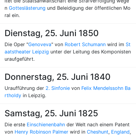
itet die Staatsanwaltschaft eine Strafverfolgung wege
n
Gotteslästerung
und Beleidigung der öffentlichen Mo
ral ein.
Dienstag, 25. Juni 1850
Die Oper "
Genoveva
" von
Robert Schumann
wird im
St
aatstheater Leipzig
unter der Leitung des Komponisten
uraufgeführt.
Donnerstag, 25. Juni 1840
Uraufführung der
2. Sinfonie
von
Felix Mendelssohn Ba
rtholdy
in Leipzig.
Samstag, 25. Juni 1825
Die erste
Einschienenbahn
der Welt nach einem Patent
von
Henry Robinson Palmer
wird in
Cheshunt
,
England
,