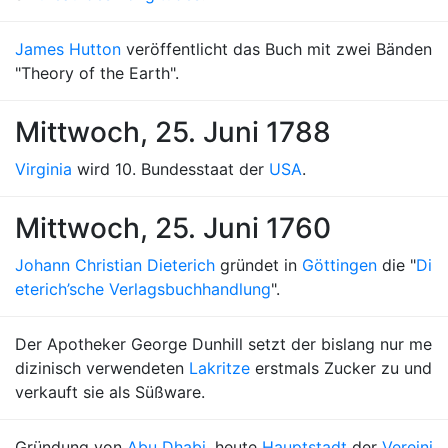
James Hutton
veröffentlicht das Buch mit zwei Bänden
"Theory of the Earth".
Mittwoch, 25. Juni 1788
Virginia
wird 10. Bundesstaat der
USA
.
Mittwoch, 25. Juni 1760
Johann Christian Dieterich
gründet in
Göttingen
die "
Di
eterich’sche Verlagsbuchhandlung
".
Der Apotheker George Dunhill setzt der bislang nur me
dizinisch verwendeten
Lakritze
erstmals Zucker zu und
verkauft sie als Süßware.
Gründung von
Abu Dhabi
, heute
Hauptstadt
der
Vereini