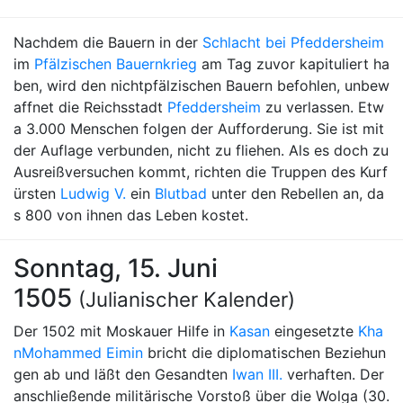
Nachdem die Bauern in der
Schlacht bei Pfeddersheim
im
Pfälzischen Bauernkrieg
am Tag zuvor kapituliert ha
ben, wird den nichtpfälzischen Bauern befohlen, unbew
affnet die Reichsstadt
Pfeddersheim
zu verlassen. Etw
a 3.000 Menschen folgen der Aufforderung. Sie ist mit
der Auflage verbunden, nicht zu fliehen. Als es doch zu
Ausreißversuchen kommt, richten die Truppen des Kurf
ürsten
Ludwig V.
ein
Blutbad
unter den Rebellen an, da
s 800 von ihnen das Leben kostet.
Sonntag, 15. Juni
1505
(Julianischer Kalender)
Der 1502 mit Moskauer Hilfe in
Kasan
eingesetzte
Kha
n
Mohammed Eimin
bricht die diplomatischen Beziehun
gen ab und läßt den Gesandten
Iwan III.
verhaften. Der
anschließende militärische Vorstoß über die Wolga (30.