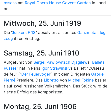
ossens
am
Royal Opera House Covent Garden
in Lond
on
Mittwoch, 25. Juni 1919
Die "
Junkers F 13
" absolviert als erstes
Ganzmetallflug
zeug
ihren Erstflug.
Samstag, 25. Juni 1910
Aufgeführt von
Sergei Pawlowitsch Djagilew
s "
Ballets
Russes
" hat in Paris
Igor Strawinsky
s Ballett "L’Oiseau
de feu" ("
Der Feuervogel
") mit dem Dirigenten
Gabriel
Pierné
Premiere. Das
Libretto
von
Michel Fokine
basier
t auf zwei russischen Volksmärchen. Das Stück wird de
r erste Erfolg des Komponisten.
Montag, 25. Juni 1906