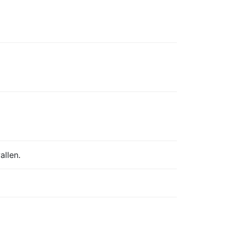
9
allen.