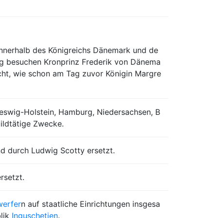
innerhalb des Königreichs Dänemark und de
ng besuchen Kronprinz Frederik von Dänema
racht, wie schon am Tag zuvor Königin Margre
eswig-Holstein, Hamburg, Niedersachsen, B
ildtätige Zwecke.
d durch Ludwig Scotty ersetzt.
rsetzt.
werfer
n auf staatliche Einrichtungen insgesa
blik
Inguschetien
.