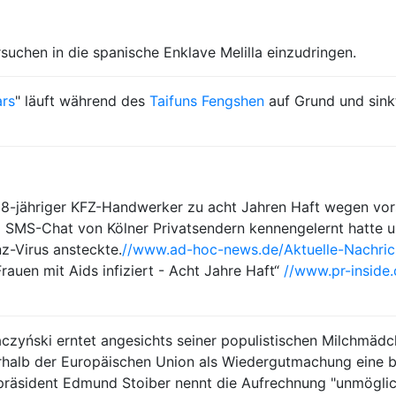
rsuchen in die spanische Enklave Melilla einzudringen.
ars
" läuft während des
Taifuns Fengshen
auf Grund und sink
 38-jähriger KFZ-Handwerker zu acht Jahren Haft wegen vor
r im SMS-Chat von Kölner Privatsendern kennengelernt hatte u
-Virus ansteckte.
//www.ad-hoc-news.de/Aktuelle-Nachrich
uen mit Aids infiziert - Acht Jahre Haft“
//www.pr-inside.
aczyński erntet angesichts seiner populistischen Milchmäd
erhalb der Europäischen Union als Wiedergutmachung eine
terpräsident Edmund Stoiber nennt die Aufrechnung "unmögli