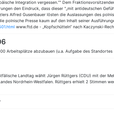
opäische Integration vergessen.“" Dem Fraktionsvorsitzen
rungen den Eindruck, dass dieser "„mit antideutschen Gefüh
ers Alfred Gusenbauer lösten die Auslassungen des polnisch
die polnische Presse kaum auf den Inhalt seiner Ausführunge
01.html
www.ftd.de - „Kopfschütteln“ nach Kaczynski-Rec
06
500 Arbeitsplätze abzubauen (u.a. Aufgabe des Standortes 
stfälische Landtag wählt Jürgen Rüttgers (CDU) mit der 
andes Nordrhein-Westfalen. Rüttgers erhielt 2 Stimmen wen
"