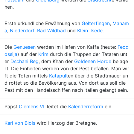
hen.
Erste urkundliche Erwähnung von
Gelterfingen
,
Manam
a
,
Niederdorf
,
Bad Wildbad
und
Klein Ilsede
.
Die
Genuesen
werden im Hafen von Kaffa (heute:
Feod
ossija
) auf der
Krim
durch die Truppen der Tataren unt
er
Dschani Beg
, dem Khan der
Goldenen Horde
belage
rt. Die Einheiten werden von der Pest befallen. Man wir
ft die Toten mittels
Katapult
en über die Stadtmauer un
d rottet so die Bevölkerung aus. Von dort aus soll die
Pest mit den Handelsschiffen nach Italien gelangt sein.
Papst
Clemens VI.
leitet die
Kalenderreform
ein.
Karl von Blois
wird Herzog der Bretagne.