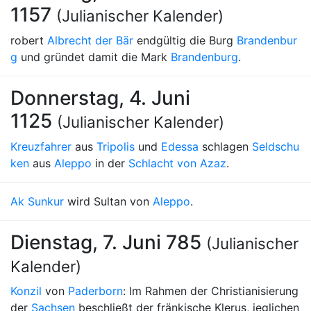
1157
(Julianischer Kalender)
robert
Albrecht der Bär
endgültig die Burg
Brandenbur
g
und gründet damit die Mark
Brandenburg
.
Donnerstag, 4. Juni
1125
(Julianischer Kalender)
Kreuzfahrer
aus
Tripolis
und
Edessa
schlagen
Seldschu
ken
aus
Aleppo
in der
Schlacht von Azaz
.
Ak Sunkur
wird Sultan von
Aleppo
.
Dienstag, 7. Juni 785
(Julianischer
Kalender)
Konzil
von
Paderborn
: Im Rahmen der Christianisierung
der
Sachsen
beschließt der fränkische Klerus, jeglichen