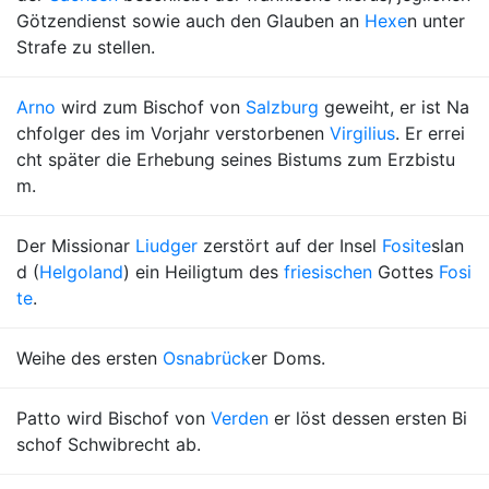
Götzendienst sowie auch den Glauben an
Hexe
n unter
Strafe zu stellen.
Arno
wird zum Bischof von
Salzburg
geweiht, er ist Na
chfolger des im Vorjahr verstorbenen
Virgilius
. Er errei
cht später die Erhebung seines Bistums zum Erzbistu
m.
Der Missionar
Liudger
zerstört auf der Insel
Fosite
slan
d (
Helgoland
) ein Heiligtum des
friesischen
Gottes
Fosi
te
.
Weihe des ersten
Osnabrück
er Doms.
Patto wird Bischof von
Verden
er löst dessen ersten Bi
schof Schwibrecht ab.