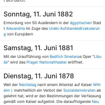
t sich durch.
Sonntag, 11. Juni 1882
Ermordung von 50 Ausländern in der
ägyptischen
Stad
t
Alexandria
im Zuge des
Urabi-Aufstandes
Evakuierun
g
von Europäern
Samstag, 11. Juni 1881
Mit der Uraufführung von
Bedřich Smetana
s Oper "
Libu
še
" wird das
Prager Nationaltheater
eröffnet.
Dienstag, 11. Juni 1878
Weil der
Reichstag
nach einem Attentat auf Kaiser
Wilh
elm I.
mehrheitlich ein Verbot der
Sozialdemokraten
ab
gelehnt hat, wird er den Bestimmungen der Verfassung
gemäß vom Kaiser aufgelöst. Die darauffolgende
Neu