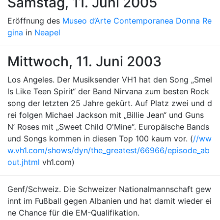
Samstag, 11. Juni 2005
Eröffnung des
Museo d’Arte Contemporanea Donna Re
gina
in
Neapel
Mittwoch, 11. Juni 2003
Los Angeles. Der Musiksender VH1 hat den Song „Smel
ls Like Teen Spirit“ der Band Nirvana zum besten Rock
song der letzten 25 Jahre gekürt. Auf Platz zwei und d
rei folgen Michael Jackson mit „Billie Jean“ und Guns
N’ Roses mit „Sweet Child O'Mine“. Europäische Bands
und Songs kommen in diesen Top 100 kaum vor. (
//ww
w.vh1.com/shows/dyn/the_greatest/66966/episode_ab
out.jhtml
vh1.com)
Genf/Schweiz. Die Schweizer Nationalmannschaft gew
innt im Fußball gegen Albanien und hat damit wieder ei
ne Chance für die EM-Qualifikation.