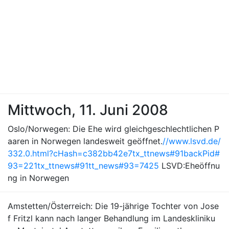
Mittwoch, 11. Juni 2008
Oslo/Norwegen: Die Ehe wird gleichgeschlechtlichen P
aaren in Norwegen landesweit geöffnet.
//www.lsvd.de/
332.0.html?cHash=c382bb42e7tx_ttnews#91backPid#
93=221tx_ttnews#91tt_news#93=7425
LSVD:Eheöffnu
ng in Norwegen
Amstetten/Österreich: Die 19-jährige Tochter von Jose
f Fritzl kann nach langer Behandlung im Landeskliniku