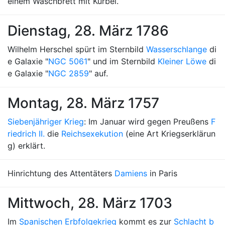
einem Waschbrett mit Kurbel.
Dienstag, 28. März 1786
Wilhelm Herschel spürt im Sternbild
Wasserschlange
di
e Galaxie "
NGC 5061
" und im Sternbild
Kleiner Löwe
di
e Galaxie "
NGC 2859
" auf.
Montag, 28. März 1757
Siebenjähriger Krieg
: Im Januar wird gegen Preußens
F
riedrich II.
die
Reichsexekution
(eine Art Kriegserklärun
g) erklärt.
Hinrichtung des Attentäters
Damiens
in Paris
Mittwoch, 28. März 1703
Im
Spanischen Erbfolgekrieg
kommt es zur
Schlacht b