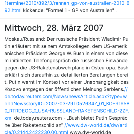
1termine/2010/892/3/rennen_gp-von-australien-2010-8
92.html
kicker.de: "Formel 1 - GP von Australien" .
Mittwoch, 28. März 2007
Moskau/Russland: Der russische Präsident Wladimir Pu
tin erläutert mit seinem Amtskollegen, dem US-amerik
anischen Präsident George W. Bush in einem von diese
m initiierten Telefongespräch die russischen Einwände
gegen die US-Raketenabwehrpläne in Osteuropa. Bush
erklärt sich daraufhin zu detaillierten Beratungen berei
t. Putin warnt im Kontext vor einer Unabhängigkeit des
Kosovo entgegen der öffentlichen Meinung Serbiens.
//
de.today.reuters.com/News/newsArticle.aspx?type=w
orldNewsstoryID=2007-03-29T052634Z_01_KOE91958
0_RTRDEOC_0_USA-RUSSLAND-RAKETENSCHILD-2ZF.
xml
de.today.reuters.com - „Bush bietet Putin Gespräc
he über Raketenschild an“
//www.dw-world.de/dw/arti
cle/0,2144,2422230,00.html
www.dw-world.de