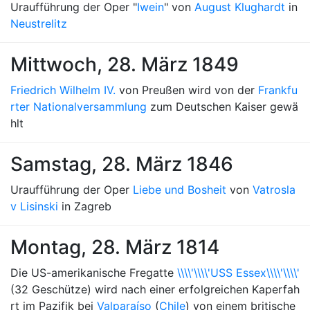
Uraufführung der Oper "
Iwein
" von
August Klughardt
in
Neustrelitz
Mittwoch, 28. März 1849
Friedrich Wilhelm IV.
von Preußen wird von der
Frankfu
rter Nationalversammlung
zum Deutschen Kaiser gewä
hlt
Samstag, 28. März 1846
Uraufführung der Oper
Liebe und Bosheit
von
Vatrosla
v Lisinski
in Zagreb
Montag, 28. März 1814
Die US-amerikanische Fregatte
\\\\'\\\\'USS Essex\\\\'\\\\'
(32 Geschütze) wird nach einer erfolgreichen Kaperfah
rt im Pazifik bei
Valparaíso
(
Chile
) von einem britische