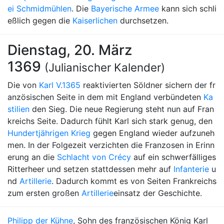
ei Schmidmühlen
. Die
Bayerische Armee
kann sich schli
eßlich gegen die
Kaiserlichen
durchsetzen.
Dienstag, 20. März
1369
(Julianischer Kalender)
Die von
Karl V.
1365
reaktivierten Söldner sichern der fr
anzösischen Seite in dem mit England verbündeten
Ka
stilien
den Sieg. Die neue Regierung steht nun auf Fran
kreichs Seite. Dadurch fühlt Karl sich stark genug, den
Hundertjährigen Krieg
gegen England wieder aufzuneh
men. In der Folgezeit verzichten die Franzosen in Erinn
erung an die
Schlacht von Crécy
auf ein schwerfälliges
Ritterheer und setzen stattdessen mehr auf
Infanterie
u
nd
Artillerie
. Dadurch kommt es von Seiten Frankreichs
zum ersten großen
Artillerie
einsatz der Geschichte.
Philipp der Kühne
, Sohn des französischen König Karl