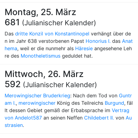
Montag, 25. März
681
(Julianischer Kalender)
Das
dritte Konzil von Konstantinopel
verhängt über de
n im Jahr 638 verstorbenen Papst
Honorius I.
das
Anat
hema
, weil er die nunmehr als
Häresie
angesehene Leh
re des
Monotheletismus
geduldet hat.
Mittwoch, 26. März
592
(Julianischer Kalender)
Merowingischer Bruderkrieg
: Nach dem Tod von
Guntr
am I.
,
merowingischer
König des Teilreichs
Burgund
, fäl
lt dessen Gebiet gemäß der Erbabsprache im
Vertrag
von Andelot
587
an seinen Neffen
Childebert II.
von
Au
strasien
.