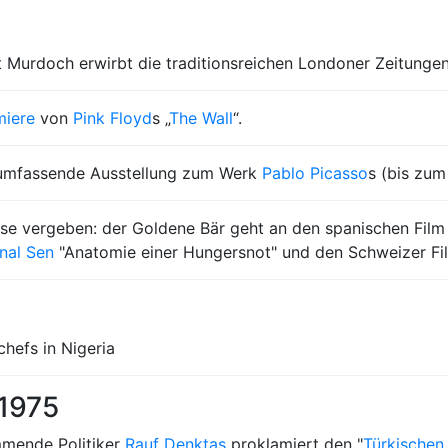
 Murdoch erwirbt die traditionsreichen Londoner Zeitunge
miere
von
Pink Floyd
s „
The Wall
“.
 umfassende Ausstellung zum Werk
Pablo Picasso
s (bis zu
se vergeben: der Goldene Bär geht an den spanischen Film 
nal Sen
"Anatomie einer Hungersnot" und den Schweizer Fil
hefs in Nigeria
 1975
mende Politiker
Rauf Denktaş
proklamiert den "
Türkischen