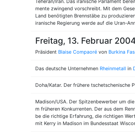
Teheran/Iran. Das iranische Parlament berei
mente zwingend vorschreibt. Mit dem Gesetz
Land benötigten Brennstäbe zu produzieren
iranische Regierung werde auf die Uran-Anre
Freitag, 13. Februar 200
Präsident
Blaise Compaoré
von
Burkina Fa
Das deutsche Unternehmen
Rheinmetall
in
Doha/Katar. Der frühere tschetschenische
Madison/USA. Der Spitzenbewerber um die 
m früheren Konkurrenten. Der aus dem Ren
be die richtige Erfahrung, die richtigen We
mit Kerry in Madison im Bundesstaat Wiscon