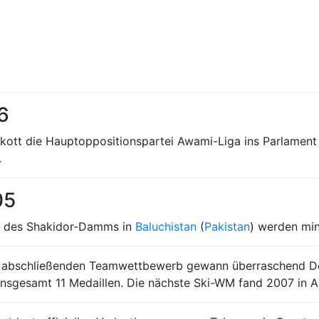
6
ott die Hauptoppositionspartei Awami-Liga ins Parlament z
.
05
h des Shakidor-Damms in
Baluchistan
(
Pakistan
) werden mi
en abschließenden Teamwettbewerb gewann überraschend De
t insgesamt 11 Medaillen. Die nächste Ski-WM fand 2007 in 