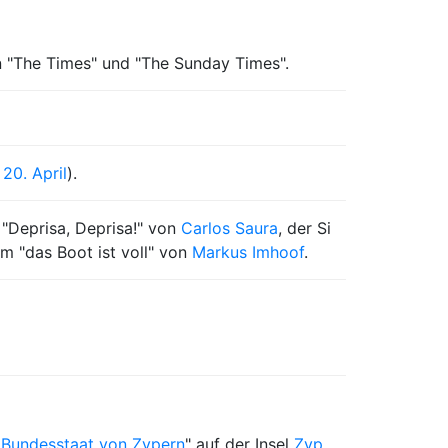
n "The Times" und "The Sunday Times".
m
20. April
).
"Deprisa, Deprisa!" von
Carlos Saura
, der Si
m "das Boot ist voll" von
Markus Imhoof
.
 Bundesstaat von Zypern
" auf der Insel
Zyp