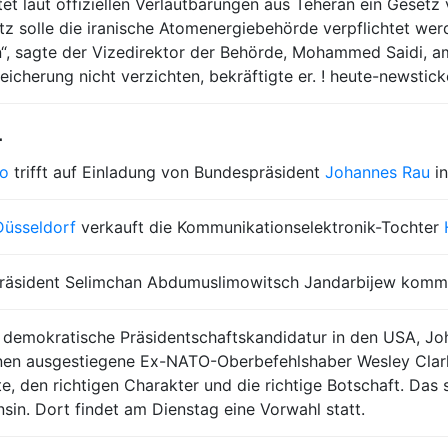
tet laut offiziellen Verlautbarungen aus Teheran ein Gesetz
 solle die iranische Atomenergiebehörde verpflichtet werd
“, sagte der Vizedirektor der Behörde, Mohammed Saidi, a
icherung nicht verzichten, bekräftigte er. ! heute-newstick
4
so
trifft auf Einladung von Bundespräsident
Johannes Rau
i
Düsseldorf
verkauft die Kommunikationselektronik-Tochter
 Präsident Selimchan Abdumuslimowitsch Jandarbijew kom
demokratische Präsidentschaftskandidatur in den USA, Jo
nen ausgestiegene Ex-NATO-Oberbefehlshaber Wesley Clark 
rte, den richtigen Charakter und die richtige Botschaft. Da
sin. Dort findet am Dienstag eine Vorwahl statt.