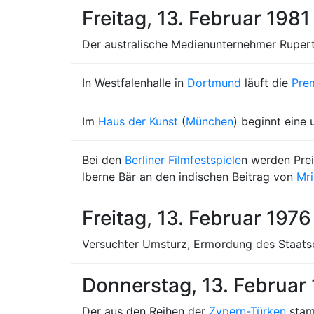
Freitag, 13. Februar 1981
Der australische Medienunternehmer Rupert
In Westfalenhalle in
Dortmund
läuft die
Pre
Im
Haus der Kunst
(
München
) beginnt eine
Bei den
Berliner Filmfestspiele
n werden Prei
lberne Bär an den indischen Beitrag von
Mri
Freitag, 13. Februar 1976
Versuchter Umsturz, Ermordung des Staatsc
Donnerstag, 13. Februar
Der aus den Reihen der
Zypern-Türken
stam