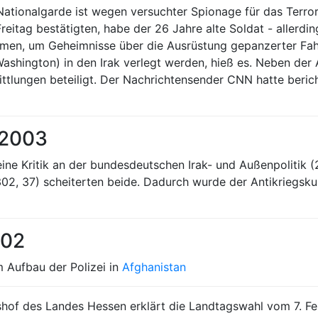
Nationalgarde ist wegen versuchter Spionage für das Ter
eitag bestätigten, habe der 26 Jahre alte Soldat - allerdin
hmen, um Geheimnisse über die Ausrüstung gepanzerter Fah
 Washington) in den Irak verlegt werden, hieß es. Neben de
ttlungen beteiligt. Der Nachrichtensender CNN hatte bericht
 2003
ine Kritik an der bundesdeutschen Irak- und Außenpolitik (
302, 37) scheiterten beide. Dadurch wurde der Antikriegsk
002
 Aufbau der Polizei in
Afghanistan
hof des Landes Hessen erklärt die Landtagswahl vom 7. Feb