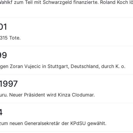
hlkf zum Teil mit Schwarzgeld finanzierte. Roland Koch lö
01
 315 Tote.
99
en Zoran Vujecic in Stuttgart, Deutschland, durch K. o.
 1997
ru. Neuer Präsident wird Kinza Clodumar.
4
 zum neuen Generalsekretär der KPdSU gewählt.